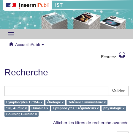
Toggle
navigation
Accueil iPubli
Ecoutez
Recherche
Valider
Lymphocytes T CD4+ ×
étiologie ×
Tolérance immunitaire ×
Siri, Aurélie ×
Humains ×
Lymphocytes T régulateurs ×
physiologie ×
Boursier, Guilaine ×
Afficher les filtres de recherche avancée