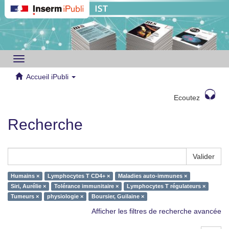
Toggle
navigation
Accueil iPubli
Ecoutez
Recherche
Valider
Humains ×
Lymphocytes T CD4+ ×
Maladies auto-immunes ×
Siri, Aurélie ×
Tolérance immunitaire ×
Lymphocytes T régulateurs ×
Tumeurs ×
physiologie ×
Boursier, Guilaine ×
Afficher les filtres de recherche avancée