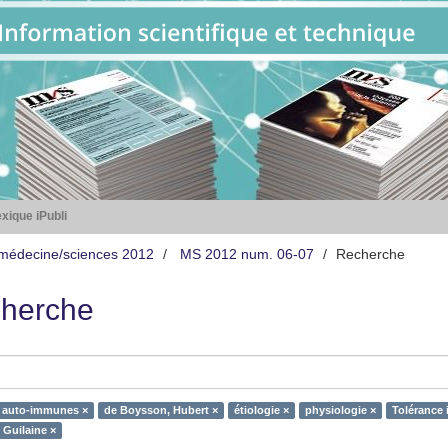
xique iPubli
médecine/sciences 2012
MS 2012 num. 06-07
Recherche
herche
 auto-immunes ×
de Boysson, Hubert ×
étiologie ×
physiologie ×
Tolérance 
 Guilaine ×