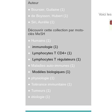
Auteur
Boursier, Guilaine (1)
Voici le
de Boysson, Hubert (1)
Siri, Aurélie (1)
Découvrir cette collection par mots-
clés MeSH
Humains (1)
immunologie (1)
Lymphocytes T CD4+ (1)
Lymphocytes T régulateurs (1)
Maladies auto-immunes (1)
Modèles biologiques (1)
physiologie (1)
Tolérance immunitaire (1)
Tumeurs (1)
étiologie (1)