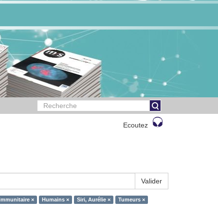
Ecoutez
Valider
immunitaire ×
Humains ×
Siri, Aurélie ×
Tumeurs ×