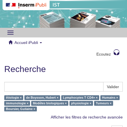
Toggle
navigation
Accueil iPubli
Ecoutez
Recherche
Valider
étiologie ×
de Boysson, Hubert ×
Lymphocytes T CD4+ ×
Humains ×
immunologie ×
Modèles biologiques ×
physiologie ×
Tumeurs ×
Boursier, Guilaine ×
Afficher les filtres de recherche avancée