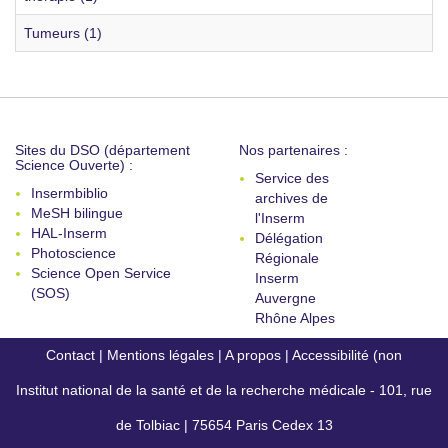
Tumeurs (1)
Sites du DSO (département
Nos partenaires :
Science Ouverte) :
Service des
Insermbiblio
archives de
MeSH bilingue
l'Inserm
HAL-Inserm
Délégation
Photoscience
Régionale
Science Open Service
Inserm
(SOS)
Auvergne
Rhône Alpes
Contact
|
Mentions légales
|
A propos
|
Accessibilité (non
Institut national de la santé et de la recherche médicale - 101, rue
conforme)
de Tolbiac | 75654 Paris Cedex 13