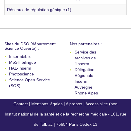
Réseaux de régulation génique (1)
Sites du DSO (département
Nos partenaires :
Science Ouverte) :
Service des
Insermbiblio
archives de
MeSH bilingue
l'Inserm
HAL-Inserm
Délégation
Photoscience
Régionale
Science Open Service
Inserm
(SOS)
Auvergne
Rhône Alpes
Contact
|
Mentions légales
|
A propos
|
Accessibilité (non
Institut national de la santé et de la recherche médicale - 101, rue
conforme)
de Tolbiac | 75654 Paris Cedex 13