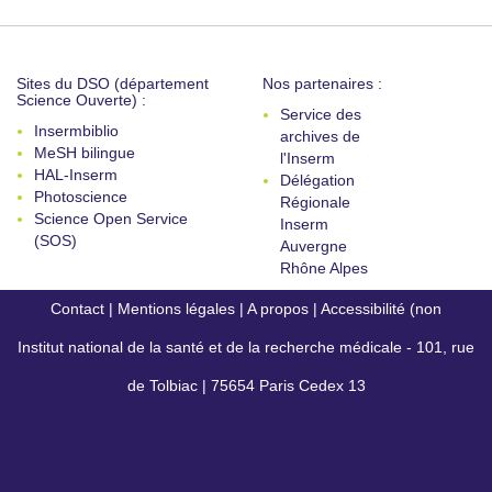
Sites du DSO (département
Nos partenaires :
Science Ouverte) :
Service des
Insermbiblio
archives de
MeSH bilingue
l'Inserm
HAL-Inserm
Délégation
Photoscience
Régionale
Science Open Service
Inserm
(SOS)
Auvergne
Rhône Alpes
Contact
|
Mentions légales
|
A propos
|
Accessibilité (non
Institut national de la santé et de la recherche médicale - 101, rue
conforme)
de Tolbiac | 75654 Paris Cedex 13