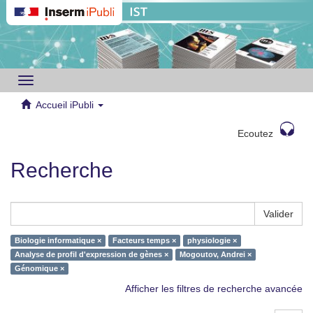
Toggle
navigation
Accueil iPubli
Ecoutez
Recherche
Valider
Biologie informatique ×
Facteurs temps ×
physiologie ×
Analyse de profil d'expression de gènes ×
Mogoutov, Andrei ×
Génomique ×
Afficher les filtres de recherche avancée