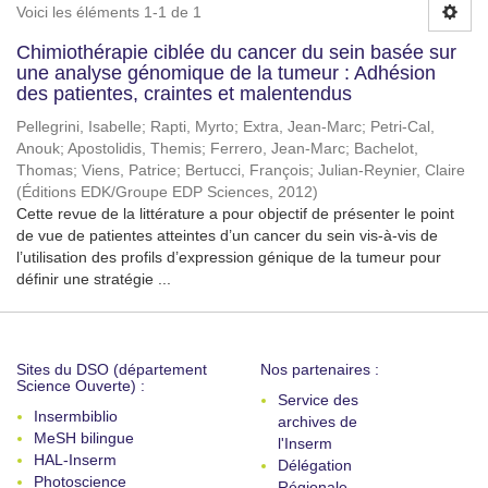
Voici les éléments 1-1 de 1
Chimiothérapie ciblée du cancer du sein basée sur
une analyse génomique de la tumeur : Adhésion
des patientes, craintes et malentendus
Pellegrini, Isabelle
;
Rapti, Myrto
;
Extra, Jean-Marc
;
Petri-Cal,
Anouk
;
Apostolidis, Themis
;
Ferrero, Jean-Marc
;
Bachelot,
Thomas
;
Viens, Patrice
;
Bertucci, François
;
Julian-Reynier, Claire
(
Éditions EDK/Groupe EDP Sciences
,
2012
)
Cette revue de la littérature a pour objectif de présenter le point
de vue de patientes atteintes d’un cancer du sein vis-à-vis de
l’utilisation des profils d’expression génique de la tumeur pour
définir une stratégie ...
Sites du DSO (département
Nos partenaires :
Science Ouverte) :
Service des
Insermbiblio
archives de
MeSH bilingue
l'Inserm
HAL-Inserm
Délégation
Photoscience
Régionale