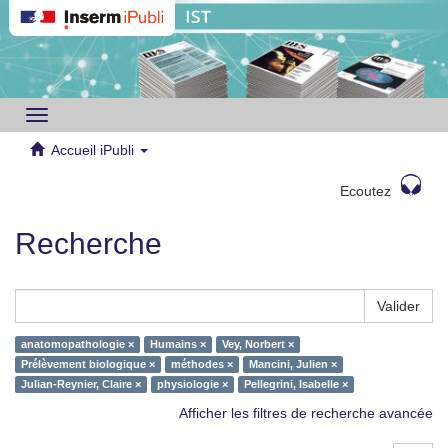
Toggle
navigation
Accueil iPubli
Ecoutez
Recherche
Valider
anatomopathologie ×
Humains ×
Vey, Norbert ×
Prélèvement biologique ×
méthodes ×
Mancini, Julien ×
Julian-Reynier, Claire ×
physiologie ×
Pellegrini, Isabelle ×
Afficher les filtres de recherche avancée