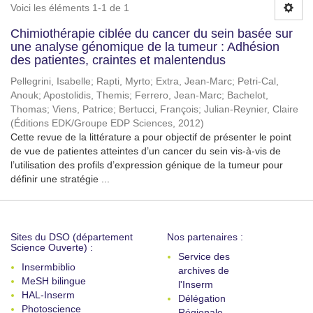
Voici les éléments 1-1 de 1
Chimiothérapie ciblée du cancer du sein basée sur
une analyse génomique de la tumeur : Adhésion
des patientes, craintes et malentendus
Pellegrini, Isabelle
;
Rapti, Myrto
;
Extra, Jean-Marc
;
Petri-Cal,
Anouk
;
Apostolidis, Themis
;
Ferrero, Jean-Marc
;
Bachelot,
Thomas
;
Viens, Patrice
;
Bertucci, François
;
Julian-Reynier, Claire
(
Éditions EDK/Groupe EDP Sciences
,
2012
)
Cette revue de la littérature a pour objectif de présenter le point
de vue de patientes atteintes d’un cancer du sein vis-à-vis de
l’utilisation des profils d’expression génique de la tumeur pour
définir une stratégie ...
Sites du DSO (département
Nos partenaires :
Science Ouverte) :
Service des
Insermbiblio
archives de
MeSH bilingue
l'Inserm
HAL-Inserm
Délégation
Photoscience
Régionale