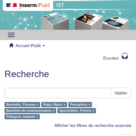
Toggle
navigation
Accueil iPubli
Ecoutez
Recherche
Valider
Bachelot, Thomas ×
Rapti, Myrto ×
Perception ×
Barrières de communication ×
Apostolidis, Themis ×
Pellegrini, Isabelle ×
Afficher les filtres de recherche avancée