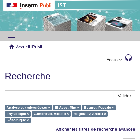
Toggle
navigation
Accueil iPubli
Ecoutez
Recherche
Valider
Analyse sur microréseau ×
El Abed, Rim ×
Bourret, Pascale ×
physiologie ×
Cambrosio, Alberto ×
Mogoutov, Andrei ×
Génomique ×
Afficher les filtres de recherche avancée