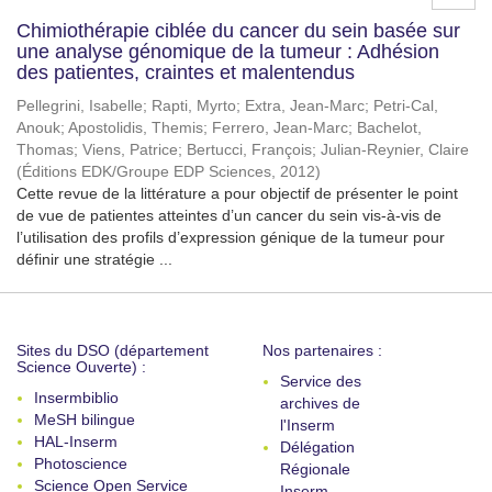
Chimiothérapie ciblée du cancer du sein basée sur
une analyse génomique de la tumeur : Adhésion
des patientes, craintes et malentendus
Pellegrini, Isabelle
;
Rapti, Myrto
;
Extra, Jean-Marc
;
Petri-Cal,
Anouk
;
Apostolidis, Themis
;
Ferrero, Jean-Marc
;
Bachelot,
Thomas
;
Viens, Patrice
;
Bertucci, François
;
Julian-Reynier, Claire
(
Éditions EDK/Groupe EDP Sciences
,
2012
)
Cette revue de la littérature a pour objectif de présenter le point
de vue de patientes atteintes d’un cancer du sein vis-à-vis de
l’utilisation des profils d’expression génique de la tumeur pour
définir une stratégie ...
Sites du DSO (département
Nos partenaires :
Science Ouverte) :
Service des
Insermbiblio
archives de
MeSH bilingue
l'Inserm
HAL-Inserm
Délégation
Photoscience
Régionale
Science Open Service
Inserm