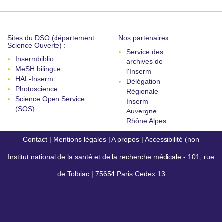
Sites du DSO (département
Nos partenaires :
Science Ouverte) :
Service des
Insermbiblio
archives de
MeSH bilingue
l'Inserm
HAL-Inserm
Délégation
Photoscience
Régionale
Science Open Service
Inserm
(SOS)
Auvergne
Rhône Alpes
Contact
|
Mentions légales
|
A propos
|
Accessibilité (non
Institut national de la santé et de la recherche médicale - 101, rue
conforme)
de Tolbiac | 75654 Paris Cedex 13