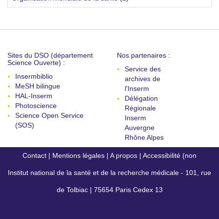
Sites du DSO (département
Nos partenaires :
Science Ouverte) :
Service des
Insermbiblio
archives de
MeSH bilingue
l'Inserm
HAL-Inserm
Délégation
Photoscience
Régionale
Science Open Service
Inserm
(SOS)
Auvergne
Rhône Alpes
Contact
|
Mentions légales
|
A propos
|
Accessibilité (non
Institut national de la santé et de la recherche médicale - 101, rue
conforme)
de Tolbiac | 75654 Paris Cedex 13