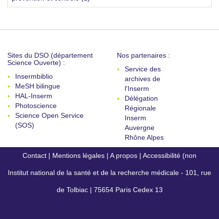
Sites du DSO (département
Nos partenaires :
Science Ouverte) :
Service des
Insermbiblio
archives de
MeSH bilingue
l'Inserm
HAL-Inserm
Délégation
Photoscience
Régionale
Science Open Service
Inserm
(SOS)
Auvergne
Rhône Alpes
Contact
|
Mentions légales
|
A propos
|
Accessibilité (non
Institut national de la santé et de la recherche médicale - 101, rue
conforme)
de Tolbiac | 75654 Paris Cedex 13