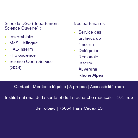
Sites du DSO (département
Nos partenaires :
Science Ouverte) :
Service des
Insermbiblio
archives de
MeSH bilingue
l'Inserm
HAL-Inserm
Délégation
Photoscience
Régionale
Science Open Service
Inserm
(SOS)
Auvergne
Rhône Alpes
Contact
|
Mentions légales
|
A propos
|
Accessibilité (non
Institut national de la santé et de la recherche médicale - 101, rue
conforme)
de Tolbiac | 75654 Paris Cedex 13