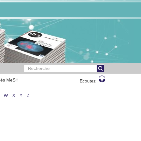
clés MeSH
Ecoutez
W
X
Y
Z