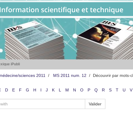
xique iPubli
médecine/sciences 2011
MS 2011 num. 12
Découvrir par mots-
C
D
E
F
G
H
I
J
K
L
M
N
O
P
Q
R
S
T
U
V
Valider