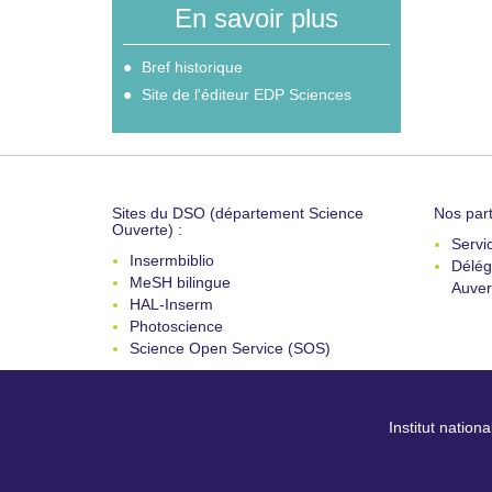
En savoir plus
Bref historique
Site de l'éditeur EDP Sciences
Sites du DSO (département Science
Nos part
Ouverte) :
Servi
Insermbiblio
Délég
MeSH bilingue
Auver
HAL-Inserm
Photoscience
Science Open Service (SOS)
Institut nation