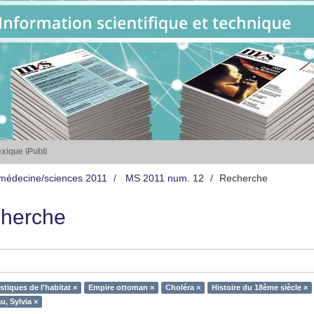
xique iPubli
médecine/sciences 2011
MS 2011 num. 12
Recherche
herche
stiques de l'habitat ×
Empire ottoman ×
Choléra ×
Histoire du 18ème siècle ×
u, Sylvia ×