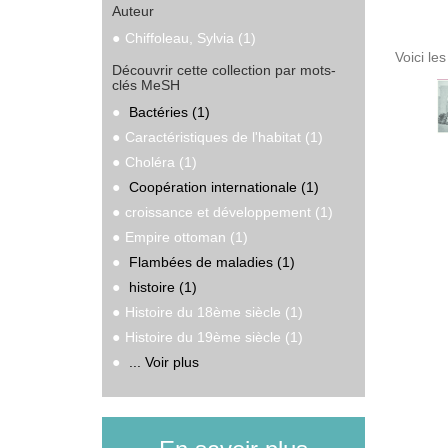
Auteur
Chiffoleau, Sylvia (1)
Voici le
Découvrir cette collection par mots-
clés MeSH
Bactéries (1)
Caractéristiques de l'habitat (1)
Choléra (1)
Coopération internationale (1)
croissance et développement (1)
Empire ottoman (1)
Flambées de maladies (1)
histoire (1)
Histoire du 18ème siècle (1)
Histoire du 19ème siècle (1)
... Voir plus