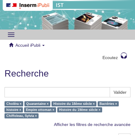
Toggle
navigation
Accueil iPubli
Ecoutez
Recherche
Valider
Choléra ×
Quarantaine ×
Histoire du 18ème siècle ×
Bactéries ×
histoire ×
Empire ottoman ×
Histoire du 19ème siècle ×
Chiffoleau, Sylvia ×
Afficher les filtres de recherche avancée