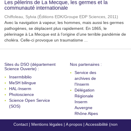
Les pèlerins de La Mecque, les germes et la
communauté internationale
Chiffoleau, Sylvia
(
Éditions EDK/Groupe EDP Sciences
,
2011
)
Avec la navigation à vapeur, les hommes, mais aussi les germes
pathogènes, se déplacent plus rapidement. En 1865, le
pèlerinage à La Mecque est à l’origine d’une terrible pandémie de
choléra. Celle-ci provoque un traumatisme ...
Sites du DSO (département
Nos partenaires :
Science Ouverte) :
Service des
Insermbiblio
archives de
MeSH bilingue
l'Inserm
HAL-Inserm
Délégation
Photoscience
Régionale
Science Open Service
Inserm
(SOS)
Auvergne
Rhône Alpes
Contact
|
Mentions légales
|
A propos
|
Accessibilité (non