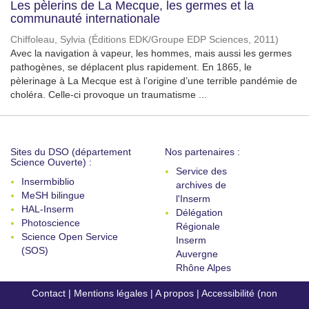
Les pèlerins de La Mecque, les germes et la
communauté internationale
Chiffoleau, Sylvia
(
Éditions EDK/Groupe EDP Sciences
,
2011
)
Avec la navigation à vapeur, les hommes, mais aussi les germes
pathogènes, se déplacent plus rapidement. En 1865, le
pèlerinage à La Mecque est à l’origine d’une terrible pandémie de
choléra. Celle-ci provoque un traumatisme ...
Sites du DSO (département
Nos partenaires :
Science Ouverte) :
Service des
Insermbiblio
archives de
MeSH bilingue
l'Inserm
HAL-Inserm
Délégation
Photoscience
Régionale
Science Open Service
Inserm
(SOS)
Auvergne
Rhône Alpes
Contact
|
Mentions légales
|
A propos
|
Accessibilité (non