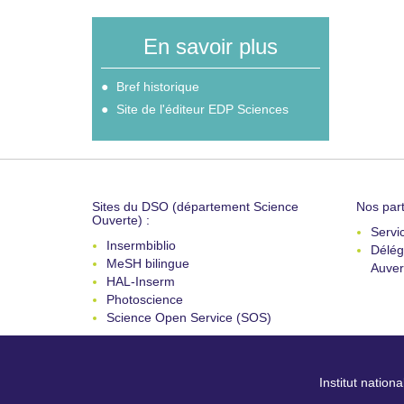
En savoir plus
Bref historique
Site de l'éditeur EDP Sciences
Sites du DSO (département Science
Nos part
Ouverte) :
Servi
Insermbiblio
Délég
MeSH bilingue
Auver
HAL-Inserm
Photoscience
Science Open Service (SOS)
Institut nation