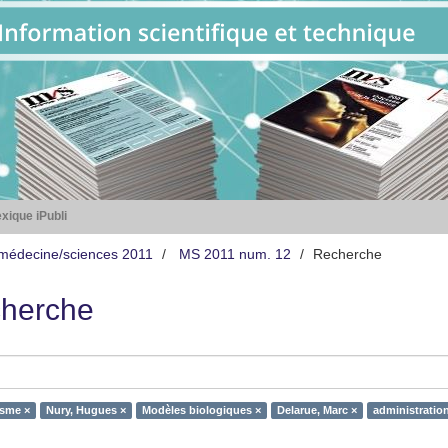
xique iPubli
médecine/sciences 2011
MS 2011 num. 12
Recherche
herche
sme ×
Nury, Hugues ×
Modèles biologiques ×
Delarue, Marc ×
administration