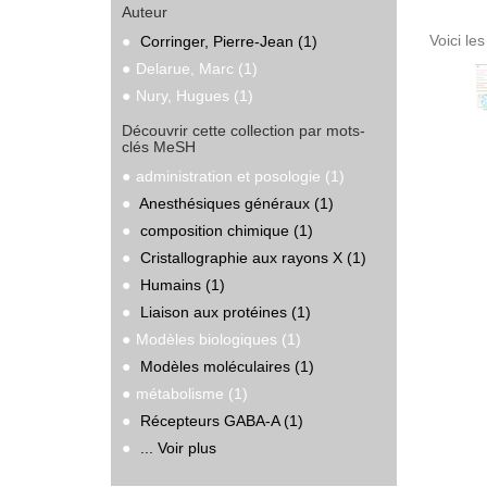
Auteur
Voici le
Corringer, Pierre-Jean (1)
Delarue, Marc (1)
Nury, Hugues (1)
Découvrir cette collection par mots-
clés MeSH
administration et posologie (1)
Anesthésiques généraux (1)
composition chimique (1)
Cristallographie aux rayons X (1)
Humains (1)
Liaison aux protéines (1)
Modèles biologiques (1)
Modèles moléculaires (1)
métabolisme (1)
Récepteurs GABA-A (1)
... Voir plus