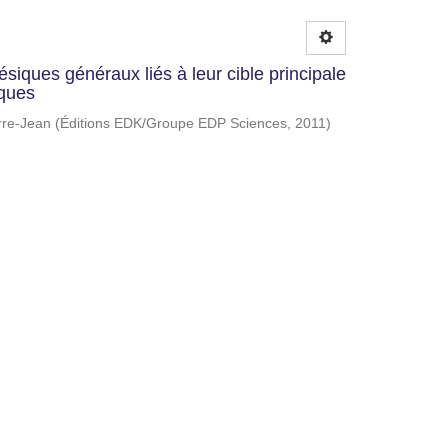
iques généraux liés à leur cible principale
iques
rre-Jean
(
Éditions EDK/Groupe EDP Sciences
,
2011
)