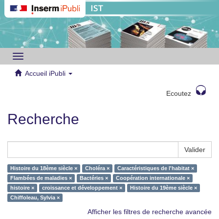
Toggle
navigation
Accueil iPubli
Ecoutez
Recherche
Valider
Histoire du 18ème siècle ×
Choléra ×
Caractéristiques de l'habitat ×
Flambées de maladies ×
Bactéries ×
Coopération internationale ×
histoire ×
croissance et développement ×
Histoire du 19ème siècle ×
Chiffoleau, Sylvia ×
Afficher les filtres de recherche avancée