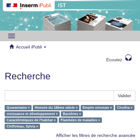
Toggle
navigation
Accueil iPubli
Ecoutez
Recherche
Valider
Quarantaine ×
Histoire du 18ème siècle ×
Empire ottoman ×
Choléra ×
croissance et développement ×
Bactéries ×
Caractéristiques de l'habitat ×
Flambées de maladies ×
Chiffoleau, Sylvia ×
Afficher les filtres de recherche avancée