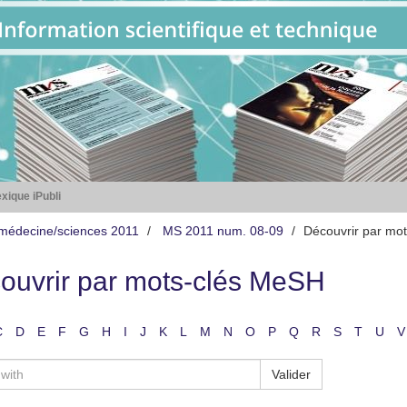
xique iPubli
médecine/sciences 2011
MS 2011 num. 08-09
Découvrir par mo
ouvrir par mots-clés MeSH
C
D
E
F
G
H
I
J
K
L
M
N
O
P
Q
R
S
T
U
V
Valider