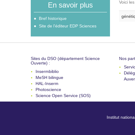
Voici le
En savoir plus
généti
Bref historique
Site de l'éditeur EDP Sciences
Sites du DSO (département Science
Nos part
Ouverte) :
Servi
Insermbiblio
Délég
MeSH bilingue
Auver
HAL-Inserm
Photoscience
Science Open Service (SOS)
Institut nation