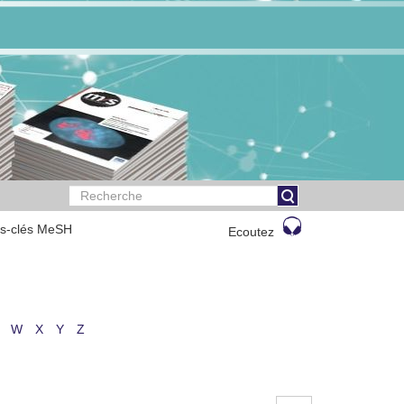
ts-clés MeSH
Ecoutez
W
X
Y
Z