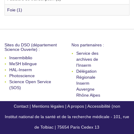
Foie (1)
Sites du DSO (département
Nos partenaires :
Science Ouverte) :
Service des
Insermbiblio
archives de
MeSH bilingue
l'Inserm
HAL-Inserm
Délégation
Photoscience
Régionale
Science Open Service
Inserm
(SOS)
Auvergne
Rhône Alpes
Contact
|
Mentions légales
|
A propos
|
Accessibilité (non
Institut national de la santé et de la recherche médicale - 101, rue
conforme)
de Tolbiac | 75654 Paris Cedex 13