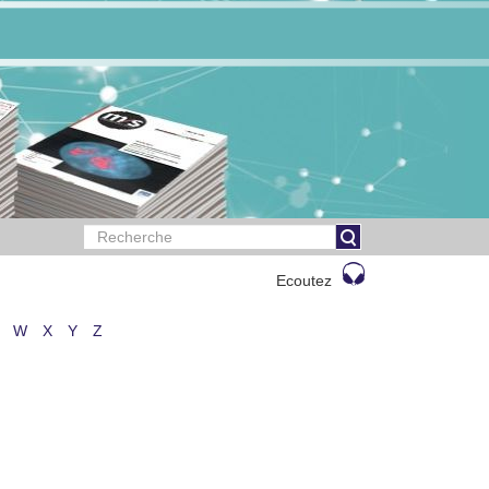
Ecoutez
W
X
Y
Z