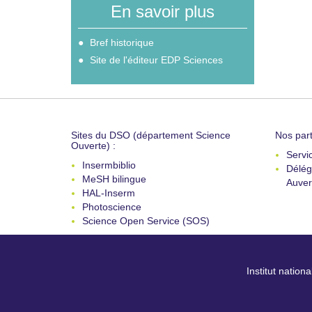
En savoir plus
Bref historique
Site de l'éditeur EDP Sciences
Sites du DSO (département Science
Nos part
Ouverte) :
Servi
Insermbiblio
Délég
MeSH bilingue
Auver
HAL-Inserm
Photoscience
Science Open Service (SOS)
Institut nation