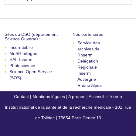
Sites du DSO (département
Nos partenaires :
Science Ouverte) :
Service des
Insermbiblio
archives de
MeSH bilingue
l'Inserm
HAL-Inserm
Délégation
Photoscience
Régionale
Science Open Service
Inserm
(SOS)
Auvergne
Rhône Alpes
Contact
|
Mentions légales
|
A propos
|
Accessibilité (non
Institut national de la santé et de la recherche médicale - 101, rue
conforme)
de Tolbiac | 75654 Paris Cedex 13