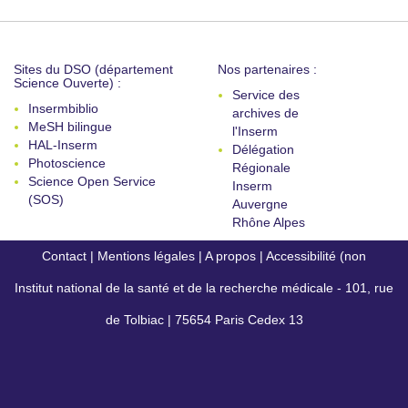
Sites du DSO (département
Nos partenaires :
Science Ouverte) :
Service des
Insermbiblio
archives de
MeSH bilingue
l'Inserm
HAL-Inserm
Délégation
Photoscience
Régionale
Science Open Service
Inserm
(SOS)
Auvergne
Rhône Alpes
Contact
|
Mentions légales
|
A propos
|
Accessibilité (non
Institut national de la santé et de la recherche médicale - 101, rue
conforme)
de Tolbiac | 75654 Paris Cedex 13