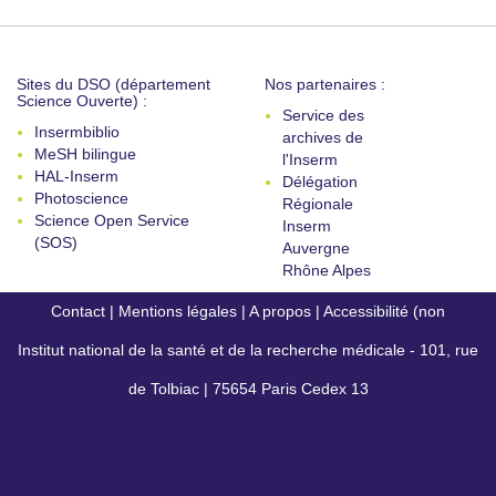
Sites du DSO (département
Nos partenaires :
Science Ouverte) :
Service des
Insermbiblio
archives de
MeSH bilingue
l'Inserm
HAL-Inserm
Délégation
Photoscience
Régionale
Science Open Service
Inserm
(SOS)
Auvergne
Rhône Alpes
Contact
|
Mentions légales
|
A propos
|
Accessibilité (non
Institut national de la santé et de la recherche médicale - 101, rue
conforme)
de Tolbiac | 75654 Paris Cedex 13