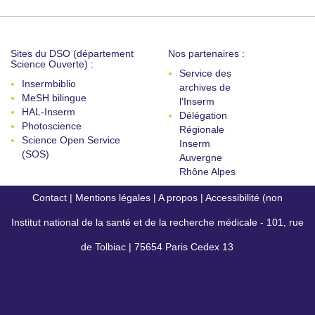
Sites du DSO (département
Nos partenaires :
Science Ouverte) :
Service des
Insermbiblio
archives de
MeSH bilingue
l'Inserm
HAL-Inserm
Délégation
Photoscience
Régionale
Science Open Service
Inserm
(SOS)
Auvergne
Rhône Alpes
Contact
|
Mentions légales
|
A propos
|
Accessibilité (non
Institut national de la santé et de la recherche médicale - 101, rue
conforme)
de Tolbiac | 75654 Paris Cedex 13