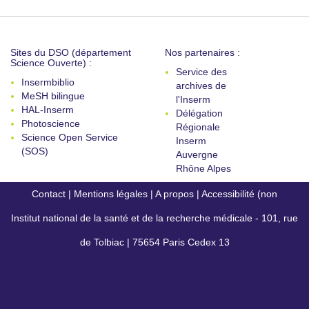
Sites du DSO (département
Nos partenaires :
Science Ouverte) :
Service des
Insermbiblio
archives de
MeSH bilingue
l'Inserm
HAL-Inserm
Délégation
Photoscience
Régionale
Science Open Service
Inserm
(SOS)
Auvergne
Rhône Alpes
Contact
|
Mentions légales
|
A propos
|
Accessibilité (non
Institut national de la santé et de la recherche médicale - 101, rue
conforme)
de Tolbiac | 75654 Paris Cedex 13