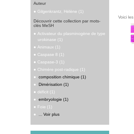
Auteur
Gilgenkrantz, Hélène (1)
Voici le
Découvrir cette collection par mots-
clés MeSH
Activateur du plasminogène de type
urokinase (1)
Animaux (1)
Caspase 8 (1)
Caspase-3 (1)
Chimère post-radique (1)
composition chimique (1)
Dimérisation (1)
déficit (1)
embryologie (1)
Foie (1)
... Voir plus