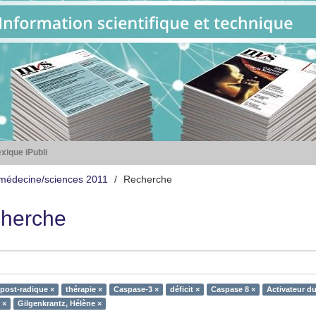
xique iPubli
médecine/sciences 2011
Recherche
herche
post-radique ×
thérapie ×
Caspase-3 ×
déficit ×
Caspase 8 ×
Activateur d
 ×
Gilgenkrantz, Hélène ×