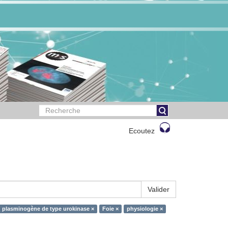
Ecoutez
Valider
u plasminogène de type urokinase ×
Foie ×
physiologie ×