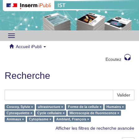
Toggle
navigation
Accueil iPubli
Ecoutez
Recherche
Valider
Coscoy, Sylvie ×
ultrastructure ×
Forme de la cellule ×
Humains ×
Cytosquelette ×
Cycle cellulaire ×
Microscopie de fluorescence ×
Animaux ×
Cytoplasme ×
Amblard, François ×
Afficher les filtres de recherche avancée