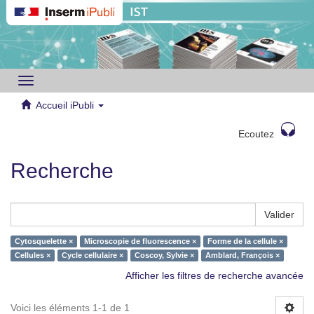
Toggle
navigation
Accueil iPubli
Ecoutez
Recherche
Valider
Cytosquelette ×
Microscopie de fluorescence ×
Forme de la cellule ×
Cellules ×
Cycle cellulaire ×
Coscoy, Sylvie ×
Amblard, François ×
Afficher les filtres de recherche avancée
Voici les éléments 1-1 de 1