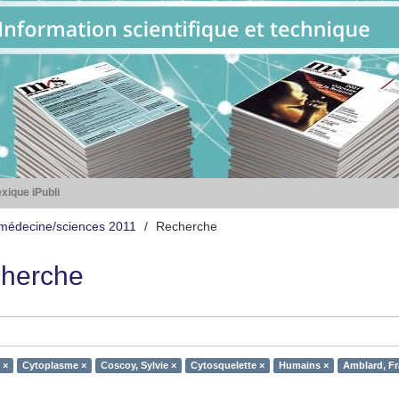
xique iPubli
médecine/sciences 2011
Recherche
herche
 ×
Cytoplasme ×
Coscoy, Sylvie ×
Cytosquelette ×
Humains ×
Amblard, Fr