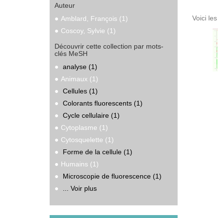
Auteur
Voici le
Amblard, François (1)
Coscoy, Sylvie (1)
Découvrir cette collection par mots-
clés MeSH
analyse (1)
Animaux (1)
Cellules (1)
Colorants fluorescents (1)
Cycle cellulaire (1)
Cytoplasme (1)
Cytosquelette (1)
Forme de la cellule (1)
Humains (1)
Microscopie de fluorescence (1)
... Voir plus