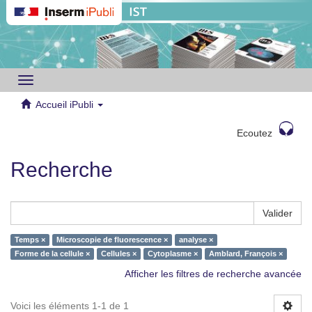
Toggle
navigation
Accueil iPubli
Ecoutez
Recherche
Valider
Temps ×
Microscopie de fluorescence ×
analyse ×
Forme de la cellule ×
Cellules ×
Cytoplasme ×
Amblard, François ×
Afficher les filtres de recherche avancée
Voici les éléments 1-1 de 1