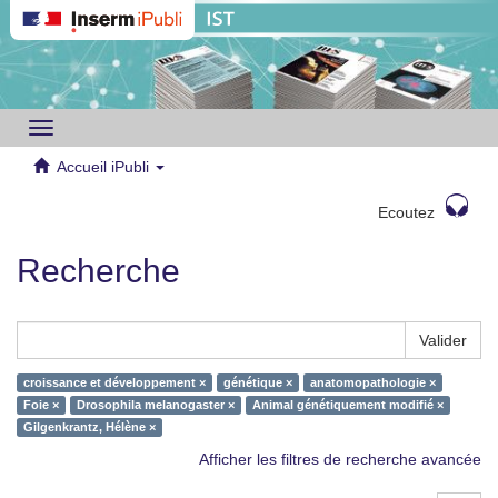
Toggle
navigation
Accueil iPubli
Ecoutez
Recherche
Valider
croissance et développement ×
génétique ×
anatomopathologie ×
Foie ×
Drosophila melanogaster ×
Animal génétiquement modifié ×
Gilgenkrantz, Hélène ×
Afficher les filtres de recherche avancée