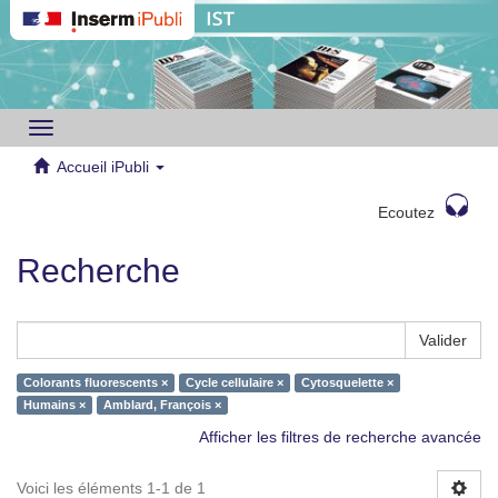
Toggle
navigation
Accueil iPubli
Ecoutez
Recherche
Valider
Colorants fluorescents ×
Cycle cellulaire ×
Cytosquelette ×
Humains ×
Amblard, François ×
Afficher les filtres de recherche avancée
Voici les éléments 1-1 de 1