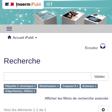
Toggle
navigation
Accueil iPubli
Ecoutez
Recherche
Valider
Hépatite C chronique ×
Dimérisation ×
Caspase 8 ×
Animaux ×
Gilgenkrantz, Hélène ×
Afficher les filtres de recherche avancée
Voici les éléments 1-1 de 1