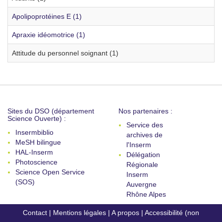
Apolipoprotéines E (1)
Apraxie idéomotrice (1)
Attitude du personnel soignant (1)
Sites du DSO (département
Nos partenaires :
Science Ouverte) :
Service des
Insermbiblio
archives de
MeSH bilingue
l'Inserm
HAL-Inserm
Délégation
Photoscience
Régionale
Science Open Service
Inserm
(SOS)
Auvergne
Rhône Alpes
Contact
|
Mentions légales
|
A propos
|
Accessibilité (non