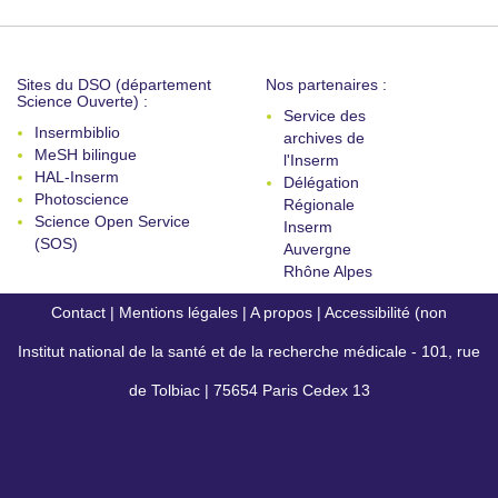
Sites du DSO (département
Nos partenaires :
Science Ouverte) :
Service des
Insermbiblio
archives de
MeSH bilingue
l'Inserm
HAL-Inserm
Délégation
Photoscience
Régionale
Science Open Service
Inserm
(SOS)
Auvergne
Rhône Alpes
Contact
|
Mentions légales
|
A propos
|
Accessibilité (non
Institut national de la santé et de la recherche médicale - 101, rue
conforme)
de Tolbiac | 75654 Paris Cedex 13