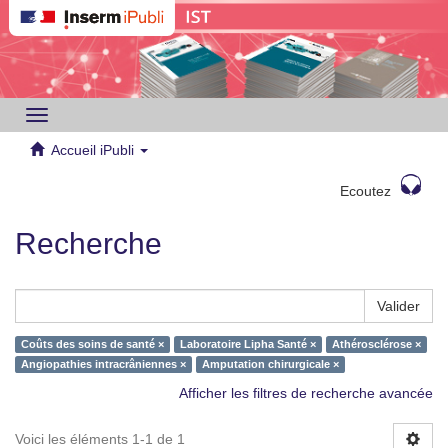
Toggle
navigation
Accueil iPubli
Ecoutez
Recherche
Valider
Coûts des soins de santé ×
Laboratoire Lipha Santé ×
Athérosclérose ×
Angiopathies intracrâniennes ×
Amputation chirurgicale ×
Afficher les filtres de recherche avancée
Voici les éléments 1-1 de 1