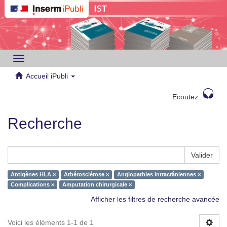
Toggle
navigation
Accueil iPubli
Ecoutez
Recherche
Valider
Antigènes HLA ×
Athérosclérose ×
Angiopathies intracrâniennes ×
Complications ×
Amputation chirurgicale ×
Afficher les filtres de recherche avancée
Voici les éléments 1-1 de 1