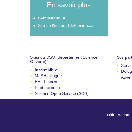
En savoir plus
Bref historique
Site de l'éditeur EDP Sciences
Sites du DSO (département Science
Nos part
Ouverte) :
Servi
Insermbiblio
Délég
MeSH bilingue
Auver
HAL-Inserm
Photoscience
Science Open Service (SOS)
Institut nation