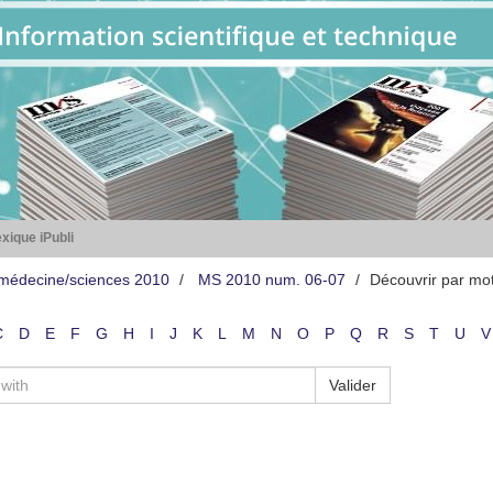
xique iPubli
médecine/sciences 2010
MS 2010 num. 06-07
Découvrir par mo
C
D
E
F
G
H
I
J
K
L
M
N
O
P
Q
R
S
T
U
V
Valider