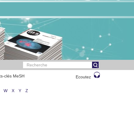
ts-clés MeSH
Ecoutez
W
X
Y
Z