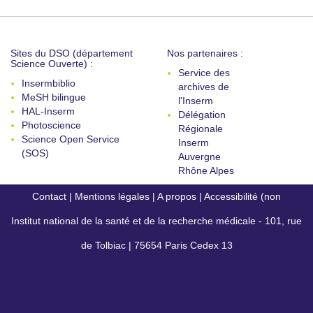
Sites du DSO (département
Nos partenaires :
Science Ouverte) :
Service des
Insermbiblio
archives de
MeSH bilingue
l'Inserm
HAL-Inserm
Délégation
Photoscience
Régionale
Science Open Service
Inserm
(SOS)
Auvergne
Rhône Alpes
Contact
|
Mentions légales
|
A propos
|
Accessibilité (non
Institut national de la santé et de la recherche médicale - 101, rue
conforme)
de Tolbiac | 75654 Paris Cedex 13