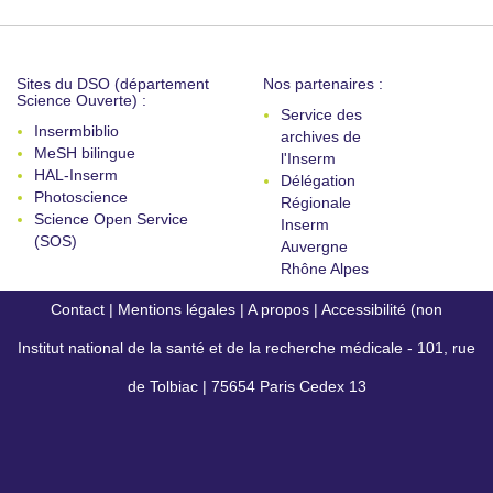
Sites du DSO (département
Nos partenaires :
Science Ouverte) :
Service des
Insermbiblio
archives de
MeSH bilingue
l'Inserm
HAL-Inserm
Délégation
Photoscience
Régionale
Science Open Service
Inserm
(SOS)
Auvergne
Rhône Alpes
Contact
|
Mentions légales
|
A propos
|
Accessibilité (non
Institut national de la santé et de la recherche médicale - 101, rue
conforme)
de Tolbiac | 75654 Paris Cedex 13