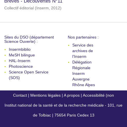
Brèves - Découvertes N°11
Collectif éditorial
(
Inserm
,
2012
)
Sites du DSO (département
Nos partenaires :
Science Ouverte) :
Service des
Insermbiblio
archives de
MeSH bilingue
l'Inserm
HAL-Inserm
Délégation
Photoscience
Régionale
Science Open Service
Inserm
(SOS)
Auvergne
Rhône Alpes
Contact
|
Mentions légales
|
A propos
|
Accessibilité (non
Institut national de la santé et de la recherche médicale - 101, rue
conforme)
de Tolbiac | 75654 Paris Cedex 13