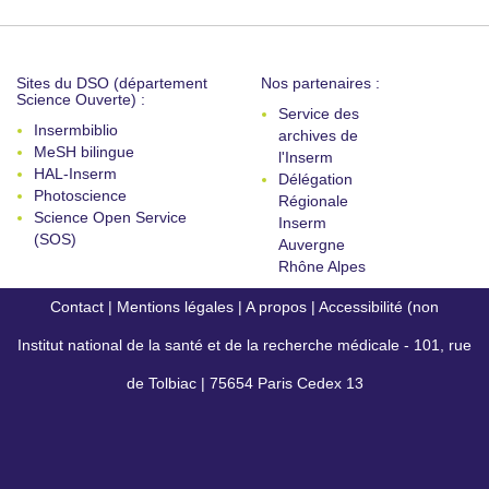
Sites du DSO (département
Nos partenaires :
Science Ouverte) :
Service des
Insermbiblio
archives de
MeSH bilingue
l'Inserm
HAL-Inserm
Délégation
Photoscience
Régionale
Science Open Service
Inserm
(SOS)
Auvergne
Rhône Alpes
Contact
|
Mentions légales
|
A propos
|
Accessibilité (non
Institut national de la santé et de la recherche médicale - 101, rue
conforme)
de Tolbiac | 75654 Paris Cedex 13